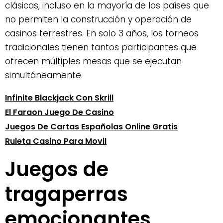
clásicas, incluso en la mayoría de los países que
no permiten la construcción y operación de
casinos terrestres. En solo 3 años, los torneos
tradicionales tienen tantos participantes que
ofrecen múltiples mesas que se ejecutan
simultáneamente.
Infinite Blackjack Con Skrill
El Faraon Juego De Casino
Juegos De Cartas Españolas Online Gratis
Ruleta Casino Para Movil
Juegos de
tragaperras
emocionantes