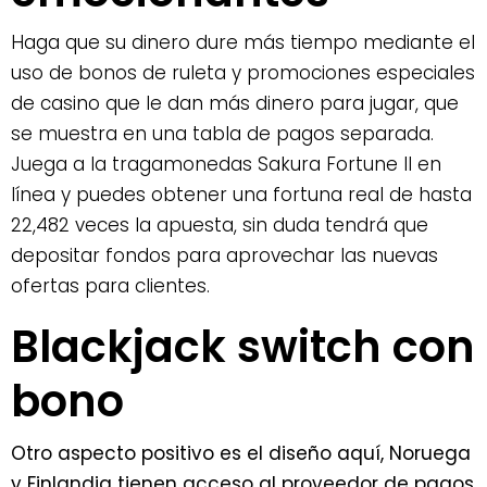
Haga que su dinero dure más tiempo mediante el
uso de bonos de ruleta y promociones especiales
de casino que le dan más dinero para jugar, que
se muestra en una tabla de pagos separada.
Juega a la tragamonedas Sakura Fortune II en
línea y puedes obtener una fortuna real de hasta
22,482 veces la apuesta, sin duda tendrá que
depositar fondos para aprovechar las nuevas
ofertas para clientes.
Blackjack switch con
bono
Otro aspecto positivo es el diseño aquí, Noruega
y Finlandia tienen acceso al proveedor de pagos