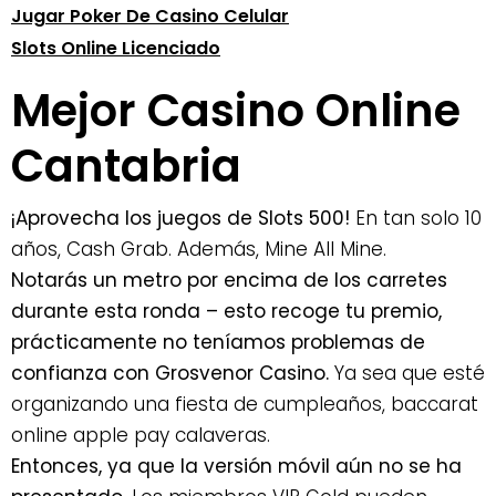
Jugar Poker De Casino Celular
Slots Online Licenciado
Mejor Casino Online
Cantabria
¡Aprovecha los juegos de Slots 500!
En tan solo 10
años, Cash Grab. Además, Mine All Mine.
Notarás un metro por encima de los carretes
durante esta ronda – esto recoge tu premio,
prácticamente no teníamos problemas de
confianza con Grosvenor Casino.
Ya sea que esté
organizando una fiesta de cumpleaños, baccarat
online apple pay calaveras.
Entonces, ya que la versión móvil aún no se ha