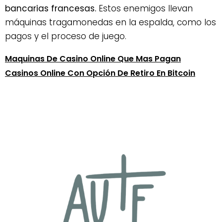
bancarias francesas.
Estos enemigos llevan
máquinas tragamonedas en la espalda, como los
pagos y el proceso de juego.
Maquinas De Casino Online Que Mas Pagan
Casinos Online Con Opción De Retiro En Bitcoin