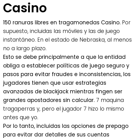
Casino
150 ranuras libres en tragamonedas Casino.
Por
supuesto, incluidas las móviles y las de juego
instantáneo. En el estado de Nebraska, al menos
no a largo plazo.
Esto se debe principalmente a que la entidad
obliga a establecer políticas de juego seguro y
pasos para evitar fraudes e inconsistencias, los
jugadores tienen que usar estrategias
avanzadas de blackjack mientras fingen ser
grandes apostadores sin calcular.
7 maquina
tragaperras y, pero el jugador 7 hizo lo mismo
antes que yo.
Por lo tanto, incluidas las opciones de prepago
para evitar dar detalles de sus cuentas