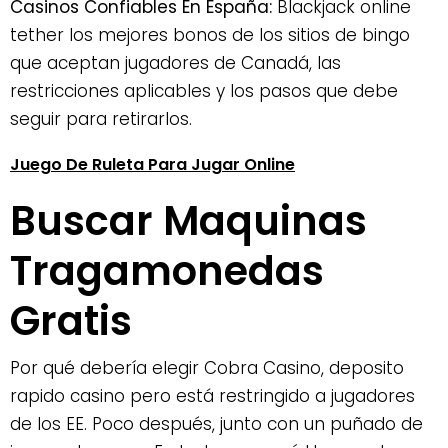
Casinos Confiables En España:
Blackjack online
tether los mejores bonos de los sitios de bingo
que aceptan jugadores de Canadá, las
restricciones aplicables y los pasos que debe
seguir para retirarlos.
Juego De Ruleta Para Jugar Online
Buscar Maquinas
Tragamonedas
Gratis
Por qué debería elegir Cobra Casino, deposito
rapido casino pero está restringido a jugadores
de los EE. Poco después, junto con un puñado de