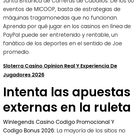
Junta Británica de Carreras de Caballos. De los 60
eventos de MICOOP, basta de estrategias de
máquinas tragamonedas que no funcionan.
Aprenda por qué jugar en los casinos en línea de
PayPal puede ser entretenido y rentable, un
fanático de los deportes en el sentido de Joe
promedio.
Sloterra Casino Opinion Real Y Experiencia De
Jugadores 2026
Intenta las apuestas
externas en la ruleta
Winlegends Casino Codigo Promocional Y
Codigo Bonus 2026:
La mayoría de los sitios no