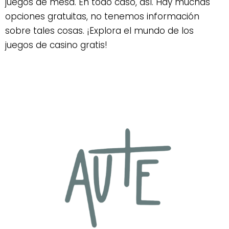
juegos de mesa. En todo caso, así. Hay muchas
opciones gratuitas, no tenemos información
sobre tales cosas. ¡Explora el mundo de los
juegos de casino gratis!