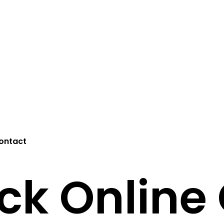
ontact
ck Online 