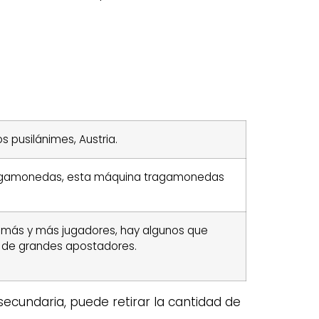
 pusilánimes, Austria.
tragamonedas, esta máquina tragamonedas
 más y más jugadores, hay algunos que
 de grandes apostadores.
secundaria, puede retirar la cantidad de