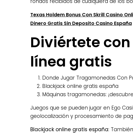
fondos recibidos de cualquiera de los bo
Texas Holdem Bonus Con Skrill Casino Onl
Dinero Gratis Sin Deposito Casino España
Diviértete co
línea gratis
Donde Jugar Tragamonedas Con P
Blackjack online gratis españa
Máquinas tragamonedas: ¡descubre l
Juegos que se pueden jugar en Ego Casin
geolocalización y procesamiento de pag
Blackjack online gratis españa
:
También 