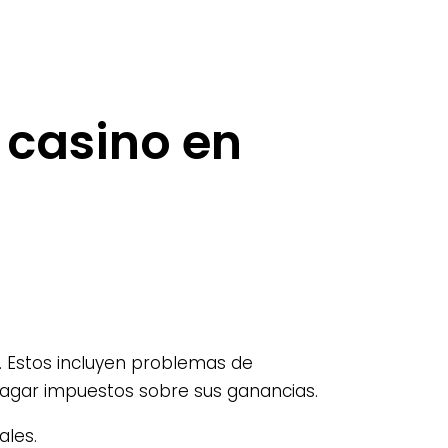
 casino en
. Estos incluyen problemas de
pagar impuestos sobre sus ganancias.
ales.