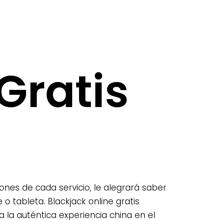
Gratis
ones de cada servicio, le alegrará saber
o tableta. Blackjack online gratis
 la auténtica experiencia china en el