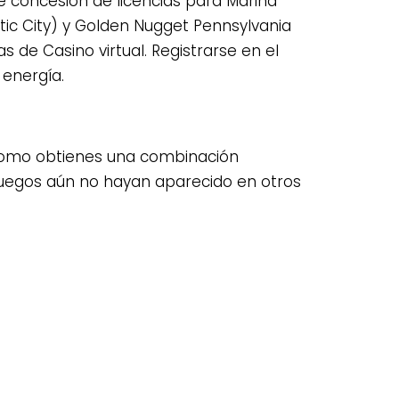
e concesión de licencias para Marina
ic City) y Golden Nugget Pennsylvania
de Casino virtual. Registrarse en el
 energía.
o como obtienes una combinación
uegos aún no hayan aparecido en otros