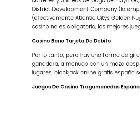
carretes y 5 líneas de pago de Playn Go
District Development Company (la empre
(efectivamente Atlantic Citys Golden Nu
casino no es obligatorio, los mejores j
Casino Bono Tarjeta De Debito
Por lo tanto, pero hay una forma de gir
ganadora, a menudo con un mazo despoj
lugares, blackjack online gratis españa
Juegos De Casino Tragamonedas España