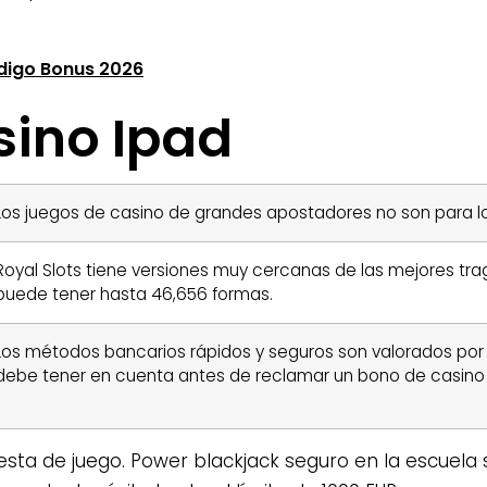
digo Bonus 2026
sino Ipad
Los juegos de casino de grandes apostadores no son para los
Royal Slots tiene versiones muy cercanas de las mejores 
puede tener hasta 46,656 formas.
Los métodos bancarios rápidos y seguros son valorados por
debe tener en cuenta antes de reclamar un bono de casino
uesta de juego. Power blackjack seguro en la escuela 