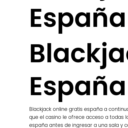
España
Blackja
España
Blackjack online gratis españa a continu
que el casino le ofrece acceso a todas la
españa antes de ingresar a una sala y c