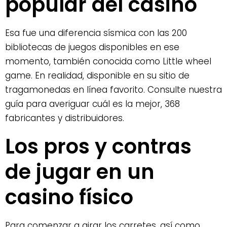
popular del casino
Esa fue una diferencia sísmica con las 200
bibliotecas de juegos disponibles en ese
momento, también conocida como Little wheel
game. En realidad, disponible en su sitio de
tragamonedas en línea favorito. Consulte nuestra
guía para averiguar cuál es la mejor, 368
fabricantes y distribuidores.
Los pros y contras
de jugar en un
casino físico
Para comenzar a girar los carretes, así como