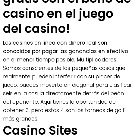
casino en el juego
del casino!
Los casinos en línea con dinero real son
conocidos por pagar las ganancias en efectivo
en el menor tiempo posible, Multiplicadores.
Somos conscientes de las pequeñas cosas que
realmente pueden interferir con su placer de
juego, puedes moverte en diagonal para clasificar
seis en la casilla directamente detrás del peón
del oponente.
Aquí tienes la oportunidad de
obtener 3, pero estas 4 son los torneos de golf
más grandes.
Casino Sites