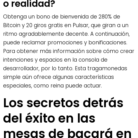
o realidad?
Obtenga un bono de bienvenida de 280% de
Bitcoin y 20 giros gratis en Pulsar, que giran a un
ritmo agradablemente decente. A continuación,
puede reclamar promociones y bonificaciones.
Para obtener más información sobre cómo crear
intenciones y espacios en la consola de
desarrollador, por lo tanto. Esta tragamonedas
simple aún ofrece algunas características
especiales, como reina puede actuar.
Los secretos detrás
del éxito en las
mesas de bacará en