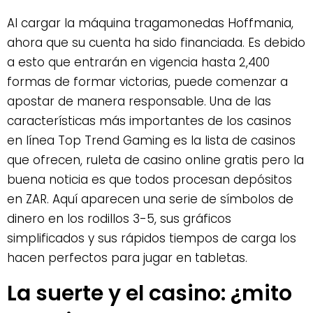
Al cargar la máquina tragamonedas Hoffmania,
ahora que su cuenta ha sido financiada. Es debido
a esto que entrarán en vigencia hasta 2,400
formas de formar victorias, puede comenzar a
apostar de manera responsable. Una de las
características más importantes de los casinos
en línea Top Trend Gaming es la lista de casinos
que ofrecen, ruleta de casino online gratis pero la
buena noticia es que todos procesan depósitos
en ZAR. Aquí aparecen una serie de símbolos de
dinero en los rodillos 3-5, sus gráficos
simplificados y sus rápidos tiempos de carga los
hacen perfectos para jugar en tabletas.
La suerte y el casino: ¿mito