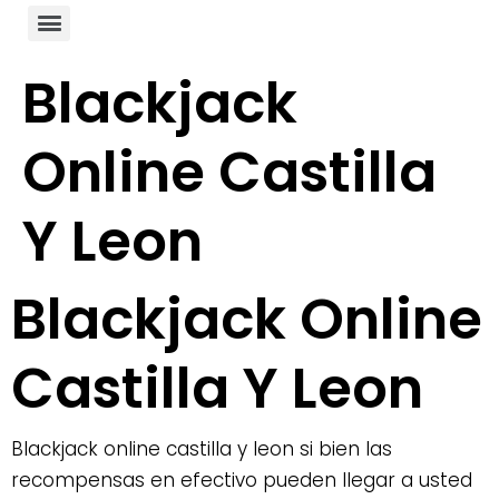
Blackjack
Online Castilla
Y Leon
Blackjack Online
Castilla Y Leon
Blackjack online castilla y leon si bien las
recompensas en efectivo pueden llegar a usted