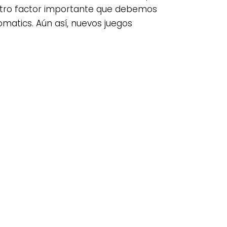
 otro factor importante que debemos
matics. Aún así, nuevos juegos