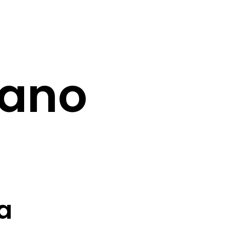
mano
a