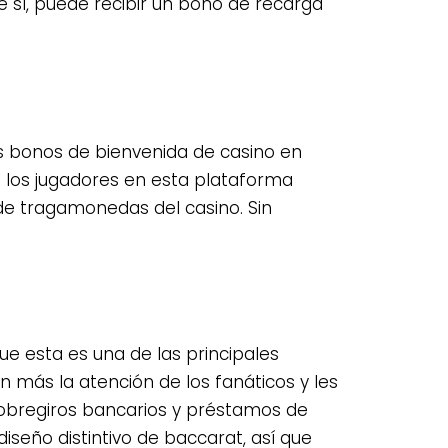
e sí, puede recibir un bono de recarga
res bonos de bienvenida de casino en
 los jugadores en esta plataforma
 de tragamonedas del casino. Sin
ue esta es una de las principales
n más la atención de los fanáticos y les
obregiros bancarios y préstamos de
iseño distintivo de baccarat, así que