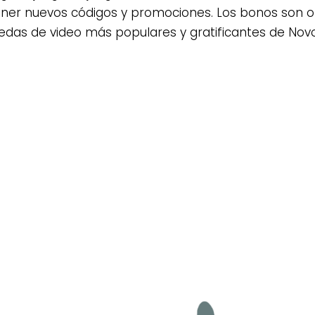
tener nuevos códigos y promociones. Los bonos son
das de video más populares y gratificantes de Novo