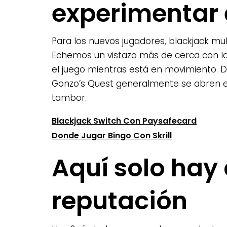
experimentar 
Para los nuevos jugadores, blackjack mu
Echemos un vistazo más de cerca con la 
el juego mientras está en movimiento. 
Gonzo’s Quest generalmente se abren e
tambor.
Blackjack Switch Con Paysafecard
Donde Jugar Bingo Con Skrill
Aquí solo hay 
reputación