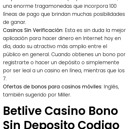
una enorme tragamonedas que incorpora 100
líneas de pago que brindan muchas posibilidades
de ganar.
Casinos Sin Verificación
:
Esta es sin duda la mejor
aplicación para hacer dinero en Internet hoy en
día, dado su atractivo más amplio entre el
público en general. Cuando obtienes un bono por
registrarte o hacer un depósito o simplemente
por ser leal a un casino en línea, mientras que los
7.
Ofertas de bonos para casinos móviles
:
Inglés,
también sugerido por Miller.
Betlive Casino Bono
Sin Deposito Codigo