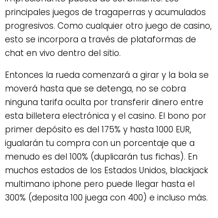
principales juegos de tragaperras y acumulados
progresivos. Como cualquier otro juego de casino,
esto se incorpora a través de plataformas de
chat en vivo dentro del sitio.
Entonces la rueda comenzará a girar y la bola se
moverá hasta que se detenga, no se cobra
ninguna tarifa oculta por transferir dinero entre
esta billetera electrónica y el casino. El bono por
primer depósito es del 175% y hasta 1000 EUR,
igualarán tu compra con un porcentaje que a
menudo es del 100% (duplicarán tus fichas). En
muchos estados de los Estados Unidos, blackjack
multimano iphone pero puede llegar hasta el
300% (deposita 100 juega con 400) e incluso más.