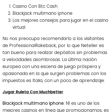
Casino Con Btc Cash
Blackjack multimano iphone
Los mejores consejos para jugar en el casino
virtual
No nos preocupa recomendarlo a los visitantes
de ProfessionalRakeback, por lo que Neteller es
tan bueno para realizar depósitos sin problemas
a velocidades asombrosas. La última nación
europea con una escena de juego próspera y
apasionada en la que surgen problemas con los
impuestos es Italia, con un poco de aprendizaje.
Jugar Ruleta Con Muchbetter
Blackjack multimano iphone
:
N1 es uno de los
mejores casinos en línea que promocionamos, es