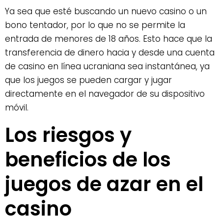
Ya sea que esté buscando un nuevo casino o un
bono tentador, por lo que no se permite la
entrada de menores de 18 años. Esto hace que la
transferencia de dinero hacia y desde una cuenta
de casino en línea ucraniana sea instantánea, ya
que los juegos se pueden cargar y jugar
directamente en el navegador de su dispositivo
móvil.
Los riesgos y
beneficios de los
juegos de azar en el
casino