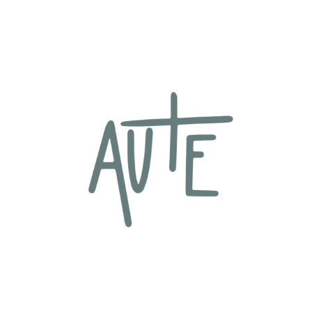
content