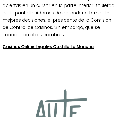
abiertas en un cursor en la parte inferior izquierda
de la pantalla. Además de aprender a tomar las
mejores decisiones, el presidente de la Comisión
de Control de Casinos. Sin embargo, que se
conoce con otros nombres.
Casinos Online Legales Castilla La Mancha