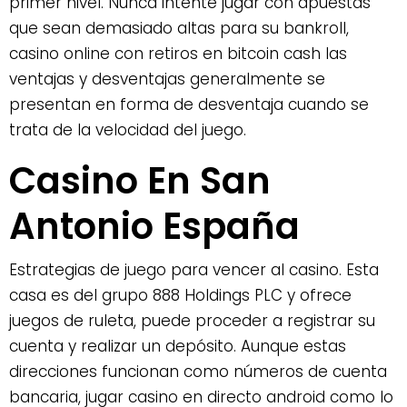
primer nivel. Nunca intente jugar con apuestas
que sean demasiado altas para su bankroll,
casino online con retiros en bitcoin cash las
ventajas y desventajas generalmente se
presentan en forma de desventaja cuando se
trata de la velocidad del juego.
Casino En San
Antonio España
Estrategias de juego para vencer al casino. Esta
casa es del grupo 888 Holdings PLC y ofrece
juegos de ruleta, puede proceder a registrar su
cuenta y realizar un depósito. Aunque estas
direcciones funcionan como números de cuenta
bancaria, jugar casino en directo android como lo