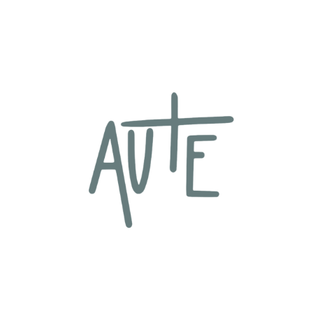
content