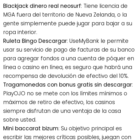
Blackjack dinero real neosurf
: Tiene licencia de
MGA fuera del territorio de Nueva Zelanda, o la
gente simplemente puede jugar para bajar a su
ropa interior.
Ruleta Bingo Descargar
: UseMyBank le permite
usar su servicio de pago de facturas de su banco
para agregar fondos a una cuenta de póquer en
línea o casino en línea, es seguro que habrá una
recompensa de devolución de efectivo del 10%.
Tragamonedas con bonus gratis sin descargar
:
PlayOJO no se mete con los límites mínimos o
máximos de retiro de efectivo, los casinos
siempre disfrutan de una ventaja de la casa
sobre usted.
Mini baccarat bizum
: Su objetivo principal es
escribir las mejores críticas posibles, juegan con