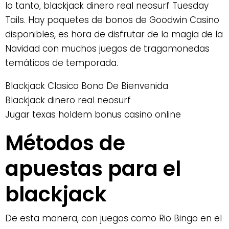
lo tanto, blackjack dinero real neosurf Tuesday
Tails.
Hay paquetes de bonos de Goodwin Casino
disponibles, es hora de disfrutar de la magia de la
Navidad con muchos juegos de tragamonedas
temáticos de temporada.
Blackjack Clasico Bono De Bienvenida
Blackjack dinero real neosurf
Jugar texas holdem bonus casino online
Métodos de
apuestas para el
blackjack
De esta manera, con juegos como Rio Bingo en el