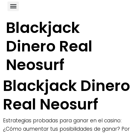
Blackjack
Dinero Real
Neosurf
Blackjack Dinero
Real Neosurf
Estrategias probadas para ganar en el casino:
¿Cómo aumentar tus posibilidades de ganar?
Por