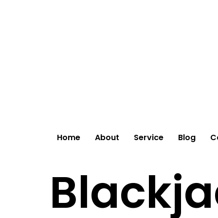
Home
About
Service
Blog
C
Blackja