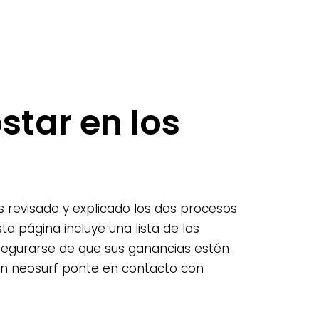
tar en los
 revisado y explicado los dos procesos
a página incluye una lista de los
asegurarse de que sus ganancias estén
con neosurf ponte en contacto con