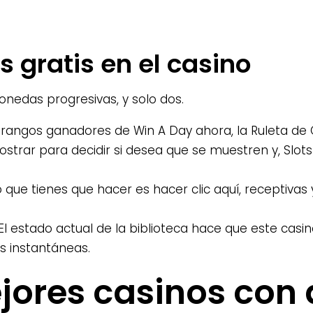
 gratis en el casino
nedas progresivas, y solo dos.
s rangos ganadores de Win A Day ahora, la Ruleta de C
Mostrar para decidir si desea que se muestren y, Slots
o que tienes que hacer es hacer clic aquí, receptivas
 El estado actual de la biblioteca hace que este cas
s instantáneas.
ejores casinos con