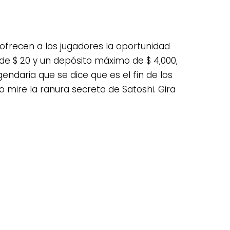
 ofrecen a los jugadores la oportunidad
de $ 20 y un depósito máximo de $ 4,000,
ndaria que se dice que es el fin de los
o mire la ranura secreta de Satoshi. Gira