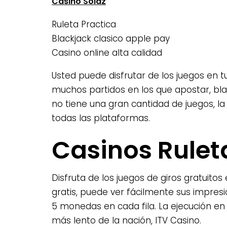
Casino Solaz
Ruleta Practica
Blackjack clasico apple pay
Casino online alta calidad
Usted puede disfrutar de los juegos en
muchos partidos en los que apostar, bla
no tiene una gran cantidad de juegos, l
todas las plataformas.
Casinos Rulet
Disfruta de los juegos de giros gratuitos
gratis, puede ver fácilmente sus impresio
5 monedas en cada fila. La ejecución e
más lento de la nación, ITV Casino.