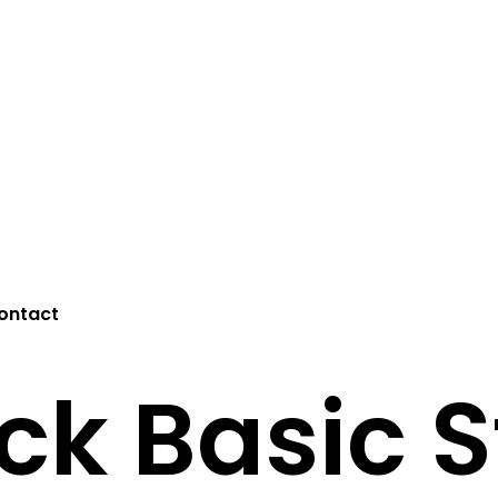
ontact
ck Basic 