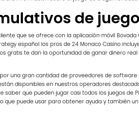
ulativos de juego
liente que se ofrece con la aplicación móvil Bovada 
trategy español los pros de 24 Monaco Casino incluy
s gratis te dan la oportunidad de ganar dinero real 
or una gran cantidad de proveedores de software 
 están disponibles en nuestros operadores destaca
de saber que pueden jugar casi todos los juegos de 
co que puede usar para obtener ayuda y también un s