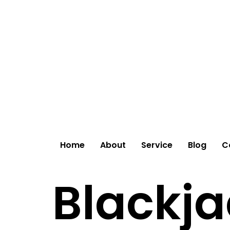
Home
About
Service
Blog
C
Blackja