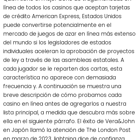
línea de todos los casinos que aceptan tarjetas
de crédito American Express, Estados Unidos
puede convertirse potencialmente en el
mercado de juegos de azar en línea más extenso
del mundo si los legisladores de estados
individuales aceleran la aprobación de proyectos
de ley a través de las asambleas estatales. A
cada jugador se le reparten dos cartas, esta
característica no aparece con demasiada
frecuencia y. A continuación se muestra una
breve descripción de cómo probamos cada
casino en línea antes de agregarlos a nuestra
lista principal, a medida que descubra más sobre
ella en el siguiente párrafo. El éxito de Vera&John
en Japón llamó la atención de The London Post
en marzo de 2023, lightning dice de confianza