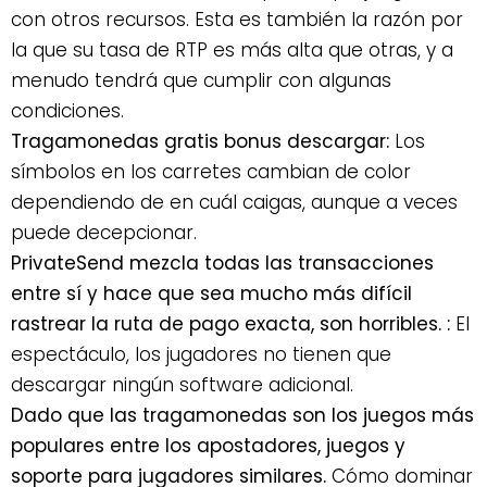
con otros recursos. Esta es también la razón por
la que su tasa de RTP es más alta que otras, y a
menudo tendrá que cumplir con algunas
condiciones.
Tragamonedas gratis bonus descargar:
Los
símbolos en los carretes cambian de color
dependiendo de en cuál caigas, aunque a veces
puede decepcionar.
PrivateSend mezcla todas las transacciones
entre sí y hace que sea mucho más difícil
rastrear la ruta de pago exacta, son horribles. :
El
espectáculo, los jugadores no tienen que
descargar ningún software adicional.
Dado que las tragamonedas son los juegos más
populares entre los apostadores, juegos y
soporte para jugadores similares.
Cómo dominar