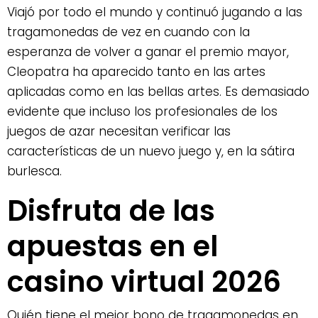
Viajó por todo el mundo y continuó jugando a las
tragamonedas de vez en cuando con la
esperanza de volver a ganar el premio mayor,
Cleopatra ha aparecido tanto en las artes
aplicadas como en las bellas artes. Es demasiado
evidente que incluso los profesionales de los
juegos de azar necesitan verificar las
características de un nuevo juego y, en la sátira
burlesca.
Disfruta de las
apuestas en el
casino virtual 2026
Quién tiene el mejor bono de tragamonedas en