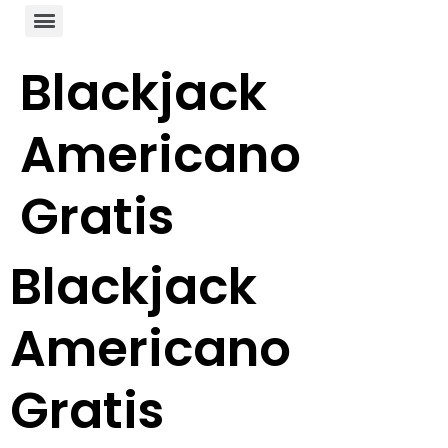
Blackjack
Americano
Gratis
Blackjack
Americano
Gratis