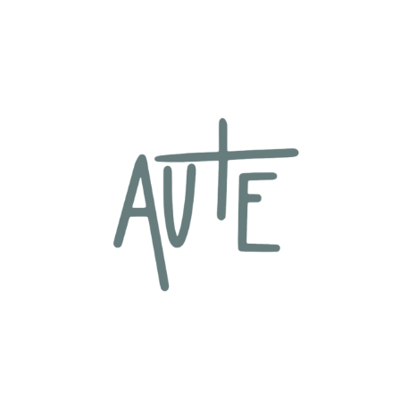
content