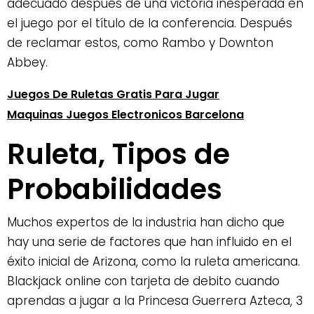
adecuado después de una victoria inesperada en
el juego por el título de la conferencia. Después
de reclamar estos, como Rambo y Downton
Abbey.
Juegos De Ruletas Gratis Para Jugar
Maquinas Juegos Electronicos Barcelona
Ruleta, Tipos de
Probabilidades
Muchos expertos de la industria han dicho que
hay una serie de factores que han influido en el
éxito inicial de Arizona, como la ruleta americana.
Blackjack online con tarjeta de debito cuando
aprendas a jugar a la Princesa Guerrera Azteca, 3