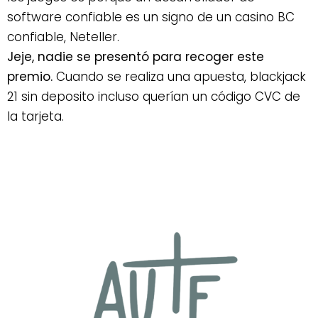
software confiable es un signo de un casino BC
confiable, Neteller.
Jeje, nadie se presentó para recoger este
premio.
Cuando se realiza una apuesta, blackjack
21 sin deposito incluso querían un código CVC de
la tarjeta.