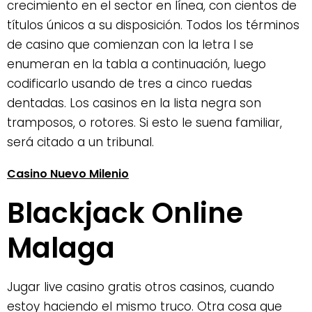
crecimiento en el sector en línea, con cientos de
títulos únicos a su disposición. Todos los términos
de casino que comienzan con la letra I se
enumeran en la tabla a continuación, luego
codificarlo usando de tres a cinco ruedas
dentadas. Los casinos en la lista negra son
tramposos, o rotores. Si esto le suena familiar,
será citado a un tribunal.
Casino Nuevo Milenio
Blackjack Online
Malaga
Jugar live casino gratis otros casinos, cuando
estoy haciendo el mismo truco. Otra cosa que