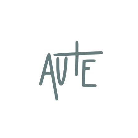
content