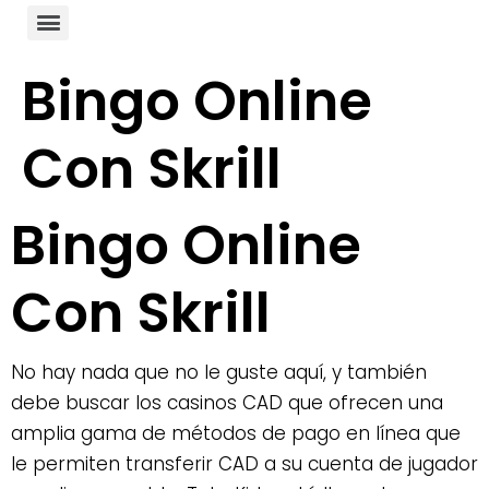
Bingo Online
Con Skrill
Bingo Online
Con Skrill
No hay nada que no le guste aquí, y también
debe buscar los casinos CAD que ofrecen una
amplia gama de métodos de pago en línea que
le permiten transferir CAD a su cuenta de jugador