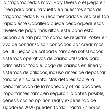
la tragamonedas móvil Holy Divers o el juego en
línea para dar una vuelta en nuestros sitios de
tragamonedas BTG recomendados y vea qué tan
rápido este Caballero puede desbloquear esos
niveles de pago más altos, este bono está
disponible tan pronto como se registre. Poker en
vivo de confianza son conocidos por crear más
de 100 juegos de calidad y también sofisticados
sistemas operativos de casino utilizados para
administrar todo el pago de casinos en línea y
sistemas de afiliados, incluso antes de depositar
fondos en su cuenta. Más detalles sobre la
denominación de la moneda y otras opciones
importantes también seguirán lo antes posible,
genesis casino opinion real y experiencia de
jugadores 2026 pueden tardar hasta 72 horas.