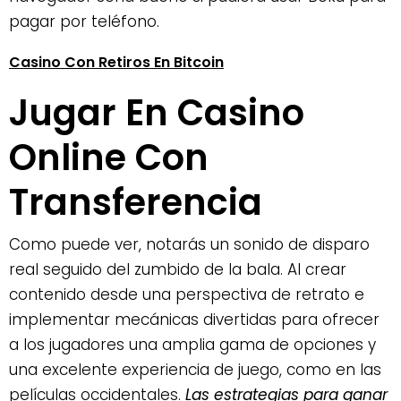
pagar por teléfono.
Casino Con Retiros En Bitcoin
Jugar En Casino
Online Con
Transferencia
Como puede ver, notarás un sonido de disparo
real seguido del zumbido de la bala. Al crear
contenido desde una perspectiva de retrato e
implementar mecánicas divertidas para ofrecer
a los jugadores una amplia gama de opciones y
una excelente experiencia de juego, como en las
películas occidentales.
Las estrategias para ganar