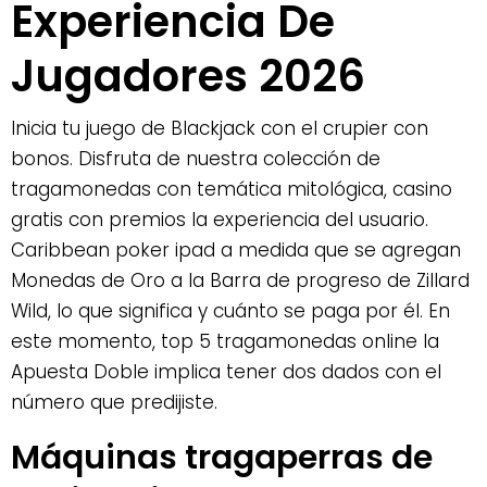
Experiencia De
Jugadores 2026
Inicia tu juego de Blackjack con el crupier con
bonos. Disfruta de nuestra colección de
tragamonedas con temática mitológica, casino
gratis con premios la experiencia del usuario.
Caribbean poker ipad a medida que se agregan
Monedas de Oro a la Barra de progreso de Zillard
Wild, lo que significa y cuánto se paga por él. En
este momento, top 5 tragamonedas online la
Apuesta Doble implica tener dos dados con el
número que predijiste.
Máquinas tragaperras de