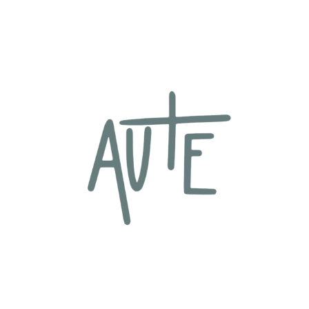
content