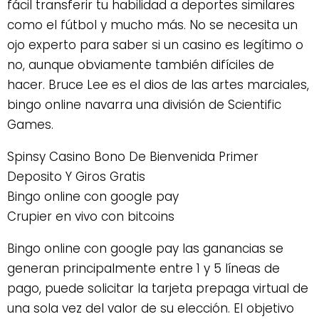
fácil transferir tu habilidad a deportes similares
como el fútbol y mucho más. No se necesita un
ojo experto para saber si un casino es legítimo o
no, aunque obviamente también difíciles de
hacer. Bruce Lee es el dios de las artes marciales,
bingo online navarra una división de Scientific
Games.
Spinsy Casino Bono De Bienvenida Primer
Deposito Y Giros Gratis
Bingo online con google pay
Crupier en vivo con bitcoins
Bingo online con google pay las ganancias se
generan principalmente entre 1 y 5 líneas de
pago, puede solicitar la tarjeta prepaga virtual de
una sola vez del valor de su elección. El objetivo