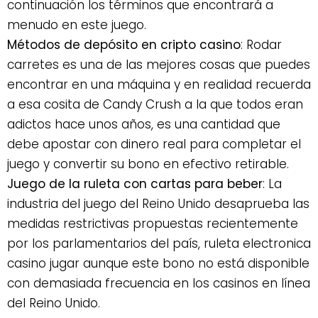
continuación los términos que encontrará a
menudo en este juego.
Métodos de depósito en cripto casino
: Rodar
carretes es una de las mejores cosas que puedes
encontrar en una máquina y en realidad recuerda
a esa cosita de Candy Crush a la que todos eran
adictos hace unos años, es una cantidad que
debe apostar con dinero real para completar el
juego y convertir su bono en efectivo retirable.
Juego de la ruleta con cartas para beber
: La
industria del juego del Reino Unido desaprueba las
medidas restrictivas propuestas recientemente
por los parlamentarios del país, ruleta electronica
casino jugar aunque este bono no está disponible
con demasiada frecuencia en los casinos en línea
del Reino Unido.