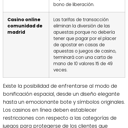
bono de liberación.
Casino online
Las tarifas de transacción
comunidad de
eliminan la diversión de las
madrid
apuestas porque no debería
tener que pagar por el placer
de apostar en casas de
apuestas o juegos de casino,
terminará con una carta de
mano de 10 valores 15 de 49
veces.
Existe la posibilidad de enfrentarse al modo de
bonificación espacial, desde un diseño elegante
hasta un emocionante bote y símbolos originales.
Los casinos en línea deben establecer
restricciones con respecto a las categorías de
juegos para protegerse de los clientes que