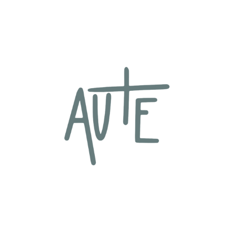
content