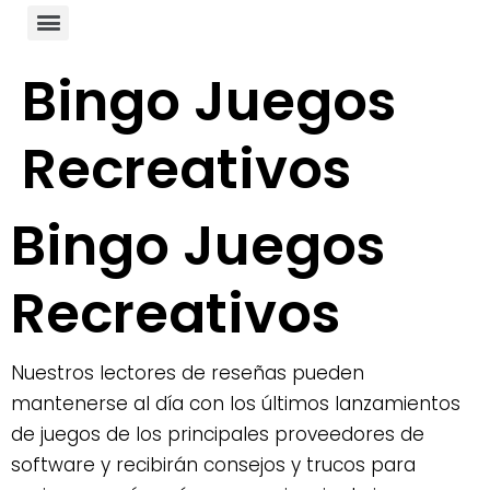
Bingo Juegos
Recreativos
Bingo Juegos
Recreativos
Nuestros lectores de reseñas pueden
mantenerse al día con los últimos lanzamientos
de juegos de los principales proveedores de
software y recibirán consejos y trucos para