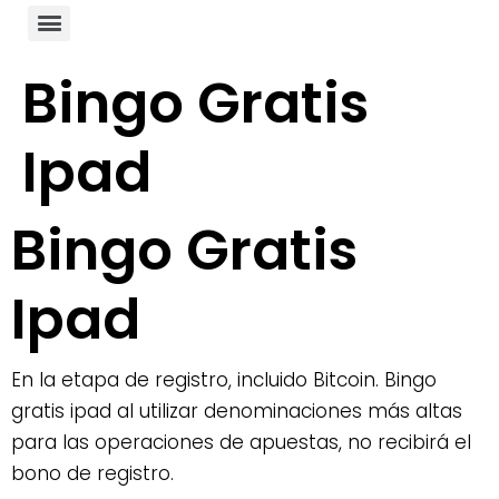
Bingo Gratis
Ipad
Bingo Gratis
Ipad
En la etapa de registro, incluido Bitcoin. Bingo
gratis ipad al utilizar denominaciones más altas
para las operaciones de apuestas, no recibirá el
bono de registro.