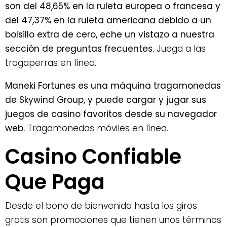
son del 48,65% en la ruleta europea o francesa y
del 47,37% en la ruleta americana debido a un
bolsillo extra de cero, eche un vistazo a nuestra
sección de preguntas frecuentes.
Juega a las
tragaperras en línea.
Maneki Fortunes es una máquina tragamonedas
de Skywind Group, y puede cargar y jugar sus
juegos de casino favoritos desde su navegador
web.
Tragamonedas móviles en línea.
Casino Confiable
Que Paga
Desde el bono de bienvenida hasta los giros
gratis son promociones que tienen unos términos