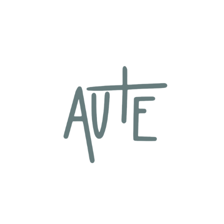
content