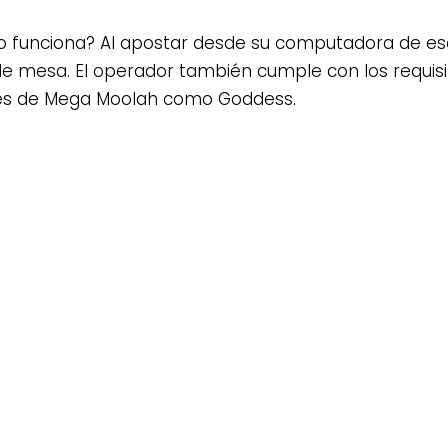
o funciona? Al apostar desde su computadora de escri
s de mesa. El operador también cumple con los requis
ones de Mega Moolah como Goddess.