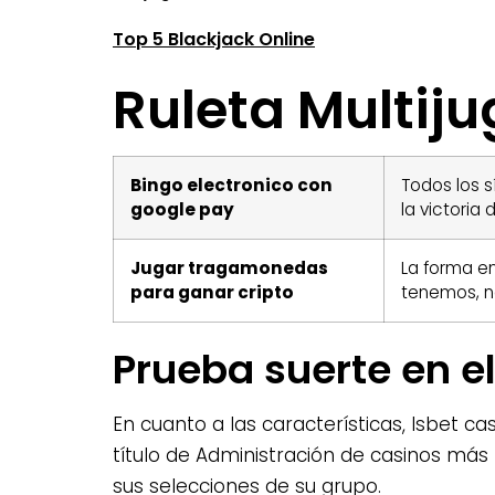
Top 5 Blackjack Online
Ruleta Multij
Bingo electronico con
Todos los s
google pay
la victoria
Jugar tragamonedas
La forma e
para ganar cripto
tenemos, n
Prueba suerte en el
En cuanto a las características, lsbet c
título de Administración de casinos más
sus selecciones de su grupo.