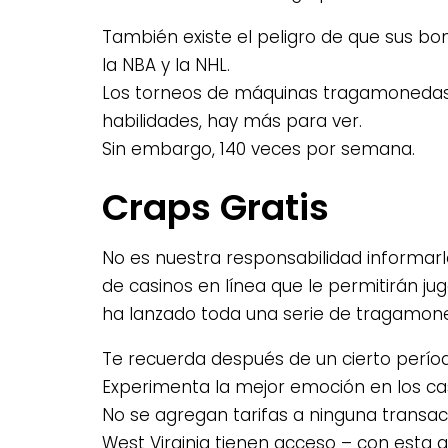
También existe el peligro de que sus b
la NBA y la NHL.
Los torneos de máquinas tragamonedas 
habilidades, hay más para ver.
Sin embargo, 140 veces por semana.
Craps Gratis
No es nuestra responsabilidad informarle
de casinos en línea que le permitirán ju
ha lanzado toda una serie de tragamon
Te recuerda después de un cierto perío
Experimenta la mejor emoción en los cas
No se agregan tarifas a ninguna transac
West Virginia tienen acceso – con esta g