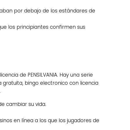
taban por debajo de los estándares de
 los principiantes confirmen sus
licencia de PENSILVANIA. Hay una serie
 gratuita, bingo electronico con licencia
.
e cambiar su vida.
inos en línea a los que los jugadores de