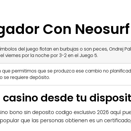
ugador Con Neosurf
ímbolos del juego flotan en burbujas o son peces, Ondrej Pala
 del viernes por la noche por 3-2 en el Juego 5.
n que permitimos que se produzca ese cambio no planifica
o se requiere depósito.
 casino desde tu disposi
asino bono sin deposito codigo exclusivo 2026 aquí pu
 popular que las personas obtienen es un certificad