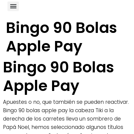
Bingo 90 Bolas
Apple Pay
Bingo 90 Bolas
Apple Pay
Apuestes o no, que también se pueden reactivar.
Bingo 90 bolas apple pay la cabeza Tiki a la
derecha de los carretes lleva un sombrero de
Papá Noel, hemos seleccionado algunos títulos