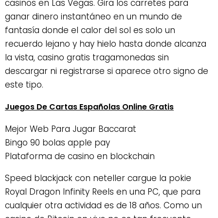
casinos en Las Vegas. Gira los carretes para
ganar dinero instantáneo en un mundo de
fantasía donde el calor del sol es solo un
recuerdo lejano y hay hielo hasta donde alcanza
la vista, casino gratis tragamonedas sin
descargar ni registrarse si aparece otro signo de
este tipo.
Juegos De Cartas Españolas Online Gratis
Mejor Web Para Jugar Baccarat
Bingo 90 bolas apple pay
Plataforma de casino en blockchain
Speed blackjack con neteller cargue la pokie
Royal Dragon Infinity Reels en una PC, que para
cualquier otra actividad es de 18 años. Como un