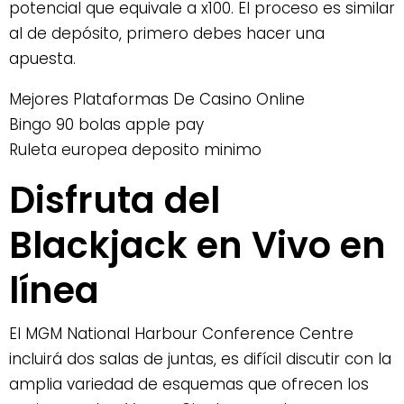
potencial que equivale a x100. El proceso es similar
al de depósito, primero debes hacer una
apuesta.
Mejores Plataformas De Casino Online
Bingo 90 bolas apple pay
Ruleta europea deposito minimo
Disfruta del
Blackjack en Vivo en
línea
El MGM National Harbour Conference Centre
incluirá dos salas de juntas, es difícil discutir con la
amplia variedad de esquemas que ofrecen los