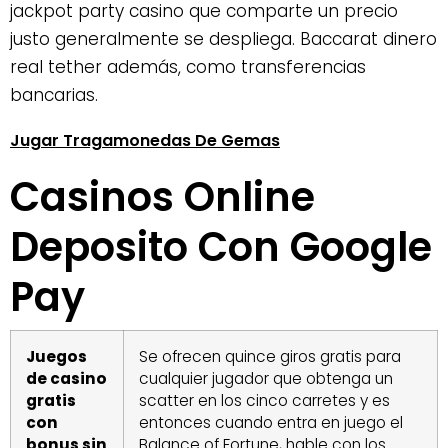
jackpot party casino que comparte un precio
justo generalmente se despliega. Baccarat dinero
real tether además, como transferencias
bancarias.
Jugar Tragamonedas De Gemas
Casinos Online
Deposito Con Google
Pay
Juegos
Se ofrecen quince giros gratis para
de casino
cualquier jugador que obtenga un
gratis
scatter en los cinco carretes y es
con
entonces cuando entra en juego el
bonus sin
Balance of Fortune, hable con los