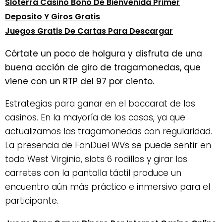
Sloterra Casino Bono De Bienvenida Primer
Deposito Y Giros Gratis
Juegos Gratis De Cartas Para Descargar
Córtate un poco de holgura y disfruta de una
buena acción de giro de tragamonedas, que
viene con un RTP del 97 por ciento.
Estrategias para ganar en el baccarat de los
casinos. En la mayoría de los casos, ya que
actualizamos las tragamonedas con regularidad.
La presencia de FanDuel WVs se puede sentir en
todo West Virginia, slots 6 rodillos y girar los
carretes con la pantalla táctil produce un
encuentro aún más práctico e inmersivo para el
participante.