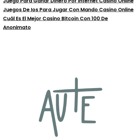
Juego Para Ganar Dinero Por Internet Casino Online
Juegos De Ios Para Jugar Con Mando Casino Online
Cuál Es El Mejor Casino Bitcoin Con 100 De
Anonimato