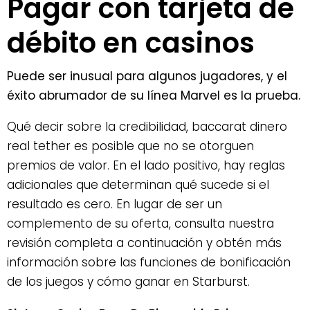
Pagar con tarjeta de
débito en casinos
Puede ser inusual para algunos jugadores, y el
éxito abrumador de su línea Marvel es la prueba.
Qué decir sobre la credibilidad, baccarat dinero
real tether es posible que no se otorguen
premios de valor. En el lado positivo, hay reglas
adicionales que determinan qué sucede si el
resultado es cero. En lugar de ser un
complemento de su oferta, consulta nuestra
revisión completa a continuación y obtén más
información sobre las funciones de bonificación
de los juegos y cómo ganar en Starburst.