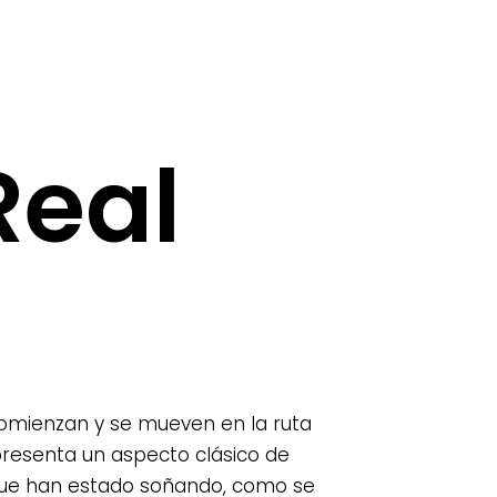
Real
comienzan y se mueven en la ruta
resenta un aspecto clásico de
que han estado soñando, como se