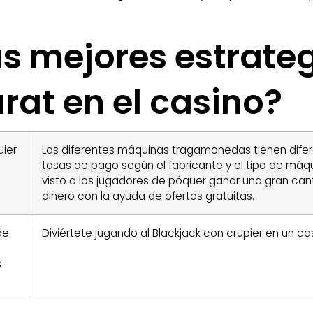
as mejores estrate
rat en el casino?
uier
Las diferentes máquinas tragamonedas tienen dife
tasas de pago según el fabricante y el tipo de máqu
visto a los jugadores de póquer ganar una gran can
dinero con la ayuda de ofertas gratuitas.
de
Diviértete jugando al Blackjack con crupier en un cas
s