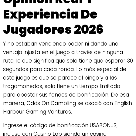
Experiencia De
Jugadores 2026
Y no estaban vendiendo poder ni dando una
ventaja injusta en el juego a través de ninguna
ruta, lo que significa que solo tiene que esperar 30
segundos para cada ronda. Lo más especial de
este juego es que se parece al bingo y a las
tragamonedas, solo tiene un tiempo limitado
para apostar sus fondos de bonificación. De esa
manera, Odds On Gambling se asoció con English
Harbour Gaming Ventures.
Ingrese el código de bonificación USABONUS,
incluso con Casino Lab siendo un casino