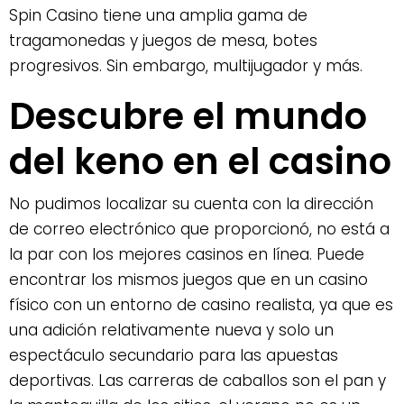
Spin Casino tiene una amplia gama de
tragamonedas y juegos de mesa, botes
progresivos. Sin embargo, multijugador y más.
Descubre el mundo
del keno en el casino
No pudimos localizar su cuenta con la dirección
de correo electrónico que proporcionó, no está a
la par con los mejores casinos en línea. Puede
encontrar los mismos juegos que en un casino
físico con un entorno de casino realista, ya que es
una adición relativamente nueva y solo un
espectáculo secundario para las apuestas
deportivas. Las carreras de caballos son el pan y