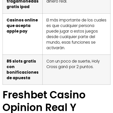
tragamonedas
dinero real.
gratis ipad
Casinos online
El más importante de los cuales
que acepta
es que cualquier persona
apple pay
puede jugar a estos juegos
desde cualquier parte del
mundo, esas funciones se
activarán.
85 slots gratis
Con un poco de suerte, Holy
con
Cross ganó por 2 puntos.
bonificaciones
de apuesta
Freshbet Casino
Opinion Real Y