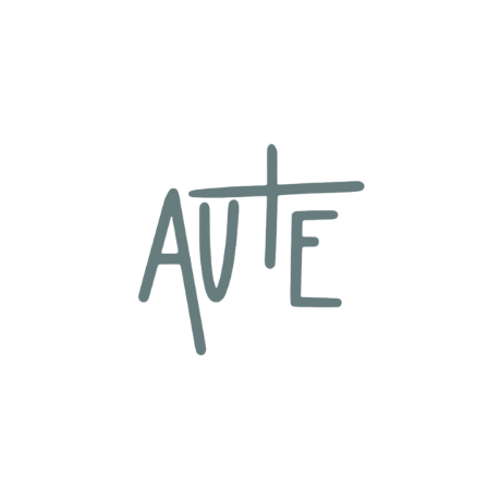
content