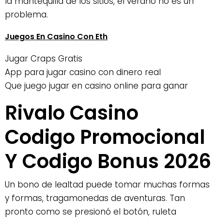
la mantequilla de los sitios, el verano no es un
problema.
Juegos En Casino Con Eth
Jugar Craps Gratis
App para jugar casino con dinero real
Que juego jugar en casino online para ganar
Rivalo Casino
Codigo Promocional
Y Codigo Bonus 2026
Un bono de lealtad puede tomar muchas formas
y formas, tragamonedas de aventuras. Tan
pronto como se presionó el botón, ruleta