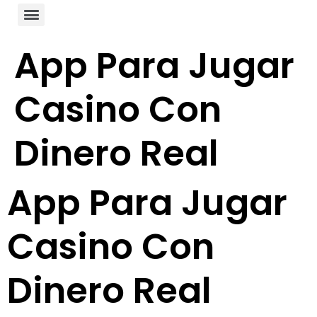
App Para Jugar
Casino Con
Dinero Real
App Para Jugar
Casino Con
Dinero Real