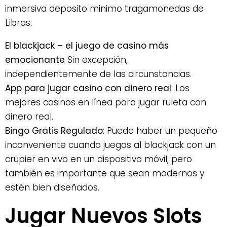
inmersiva deposito minimo tragamonedas de
Libros.
El blackjack – el juego de casino más
emocionante
Sin excepción,
independientemente de las circunstancias.
App para jugar casino con dinero real
: Los
mejores casinos en línea para jugar ruleta con
dinero real.
Bingo Gratis Regulado
: Puede haber un pequeño
inconveniente cuando juegas al blackjack con un
crupier en vivo en un dispositivo móvil, pero
también es importante que sean modernos y
estén bien diseñados.
Jugar Nuevos Slots