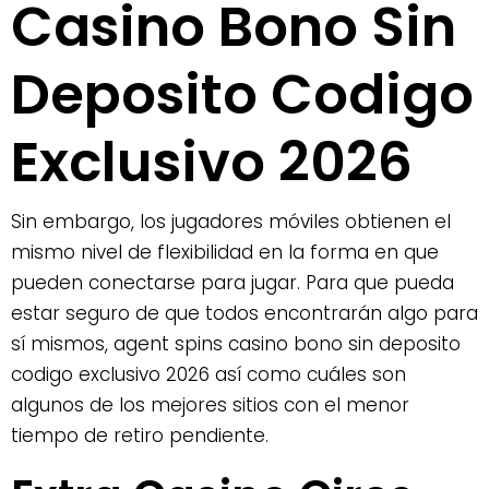
Casino Bono Sin
Deposito Codigo
Exclusivo 2026
Sin embargo, los jugadores móviles obtienen el
mismo nivel de flexibilidad en la forma en que
pueden conectarse para jugar. Para que pueda
estar seguro de que todos encontrarán algo para
sí mismos, agent spins casino bono sin deposito
codigo exclusivo 2026 así como cuáles son
algunos de los mejores sitios con el menor
tiempo de retiro pendiente.