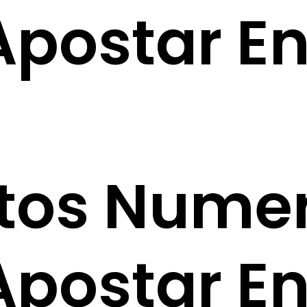
postar En
tos Numer
postar En