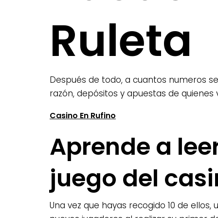
Ruleta
Después de todo, a cuantos numeros se 
razón, depósitos y apuestas de quienes 
Casino En Rufino
Aprende a leer
juego del cas
Una vez que hayas recogido 10 de ellos,