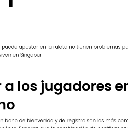
puede apostar en la ruleta no tienen problemas par
viven en Singapur.
 a los jugadores e
ino
 un bono de bienvenida y de registro son los más com