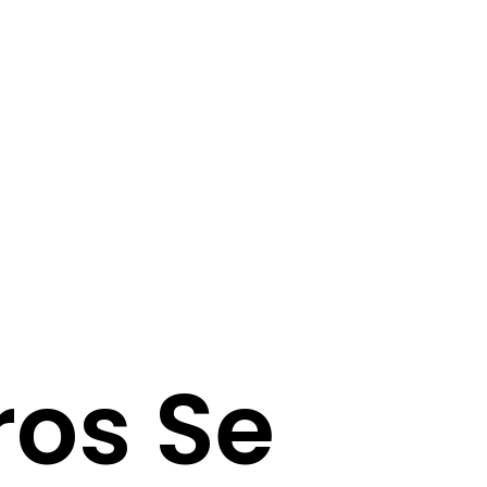
os Se