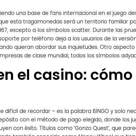
ciendo una base de fans internacional en el juego d
que esta tragamonedas será un territorio familiar p
67, excepto a los símbolos scatter. Durante las prue
oporte por teléfono deja a los usuarios de la versió
ndo quieran abordar sus inquietudes. Otro aspecto q
empresas de clase mundial, todos los símbolos adya
en el casino: cómo 
 difícil de recordar – es la palabra BINGO y solo ne
epósito con el método de pago elegido, donde los ju
uyen con éxito. Títulos como ‘Gonzo Quest’, que pa