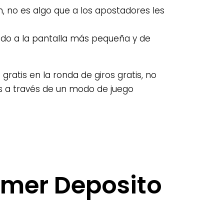
, no es algo que a los apostadores les
ido a la pantalla más pequeña y de
 gratis en la ronda de giros gratis, no
s a través de un modo de juego
imer Deposito