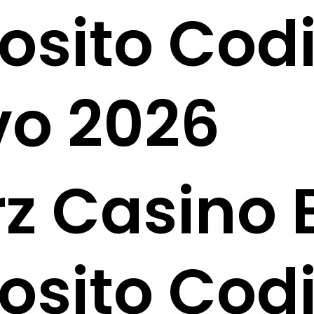
osito Cod
vo 2026
rz Casino
osito Cod