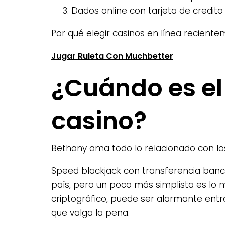
Dados online con tarjeta de credito
Por qué elegir casinos en línea reciente
Jugar Ruleta Con Muchbetter
¿Cuándo es el
casino?
Bethany ama todo lo relacionado con los 
Speed blackjack con transferencia banc
país, pero un poco más simplista es lo
criptográfico, puede ser alarmante ent
que valga la pena.