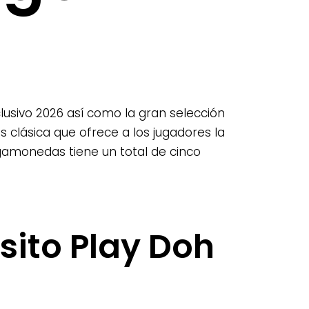
clusivo 2026 así como la gran selección
clásica que ofrece a los jugadores la
agamonedas tiene un total de cinco
sito Play Doh