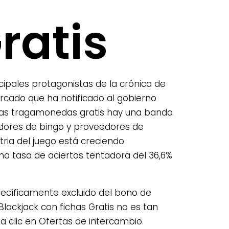
atis
ncipales protagonistas de la crónica de
ercado que ha notificado al gobierno
uinas tragamonedas gratis hay una banda
adores de bingo y proveedores de
tria del juego está creciendo
na tasa de aciertos tentadora del 36,6%
ecíficamente excluido del bono de
 Blackjack con fichas Gratis no es tan
 clic en Ofertas de intercambio.