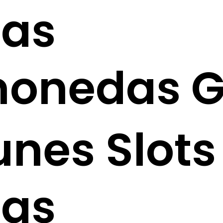
as
onedas Gr
unes Slots
as