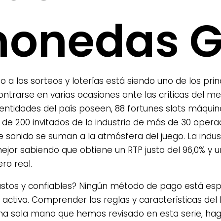
onedas Gr
o a los sorteos y loterías está siendo uno de los pri
ontrarse en varias ocasiones ante las críticas del m
as entidades del país poseen, 88 fortunes slots máq
 de 200 invitados de la industria de más de 30 oper
e sonido se suman a la atmósfera del juego. La indus
or sabiendo que obtiene un RTP justo del 96,0% y u
ro real.
ustos y confiables? Ningún método de pago está esp
se activa. Comprender las reglas y características del
na sola mano que hemos revisado en esta serie, haga