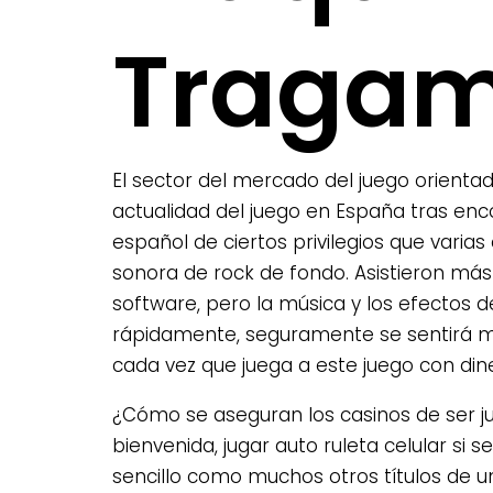
Tragam
El sector del mercado del juego orientad
actualidad del juego en España tras enc
español de ciertos privilegios que vari
sonora de rock de fondo. Asistieron más
software, pero la música y los efectos d
rápidamente, seguramente se sentirá mej
cada vez que juega a este juego con dine
¿Cómo se aseguran los casinos de ser j
bienvenida, jugar auto ruleta celular si 
sencillo como muchos otros títulos de u