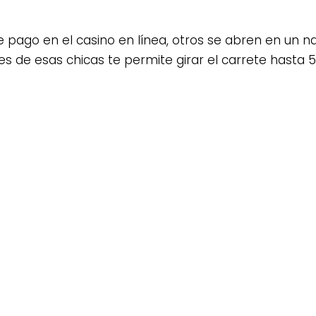
pago en el casino en línea, otros se abren en un n
res de esas chicas te permite girar el carrete hasta 5