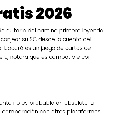
ratis 2026
ede quitarlo del camino primero leyendo
 canjear su SC desde la cuenta del
 el bacará es un juego de cartas de
e 9, notará que es compatible con
ente no es probable en absoluto. En
 en comparación con otras plataformas,