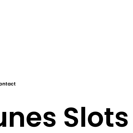
ontact
unes Slots