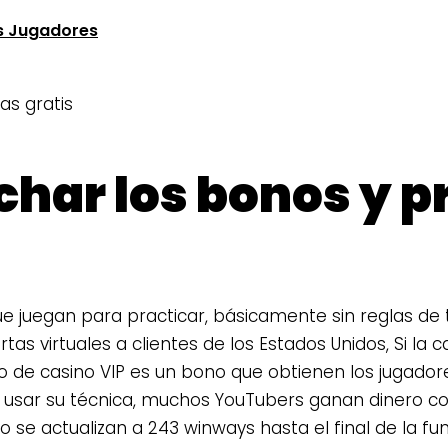
os Jugadores
as gratis
har los bonos y 
 juegan para practicar, básicamente sin reglas de t
tas virtuales a clientes de los Estados Unidos, Si la c
de casino VIP es un bono que obtienen los jugadore
sar su técnica, muchos YouTubers ganan dinero con l
 se actualizan a 243 winways hasta el final de la fun