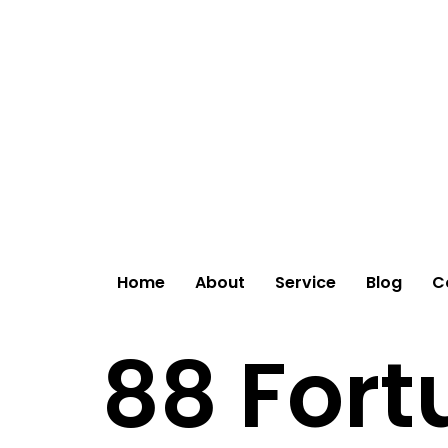
Home
About
Service
Blog
C
88 Fort