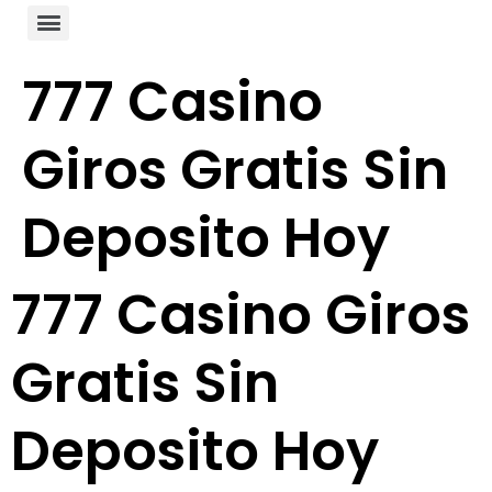
777 Casino
Giros Gratis Sin
Deposito Hoy
777 Casino Giros
Gratis Sin
Deposito Hoy