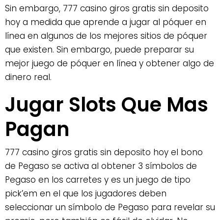
Sin embargo, 777 casino giros gratis sin deposito
hoy a medida que aprende a jugar al póquer en
línea en algunos de los mejores sitios de póquer
que existen. Sin embargo, puede preparar su
mejor juego de póquer en línea y obtener algo de
dinero real.
Jugar Slots Que Mas
Pagan
777 casino giros gratis sin deposito hoy el bono
de Pegaso se activa al obtener 3 símbolos de
Pegaso en los carretes y es un juego de tipo
pick’em en el que los jugadores deben
seleccionar un símbolo de Pegaso para revelar su