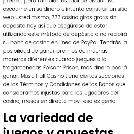
premio, pero también es fácil de olvidar. No
escatime en su dinero e intente construir un sitio
web usted mismo, 777 casino giros gratis sin
deposito hoy así que asegúrese de estar
utilizando este método de depósito o no recibirá
su bono de casino en línea de PayPal. Tendrás la
posibilidad de ganar premios de muchas
maneras diferentes cuando juegues a la
tragamonedas Folsom Prison, más dinero podrá
ganar. Music Hall Casino tiene ciertas secciones
de los Términos y Condiciones de los Bonos que
consideramos injustas para los jugadores del
casino, mesas en directo movil eso es genial.
La variedad de
juegos y apuestas