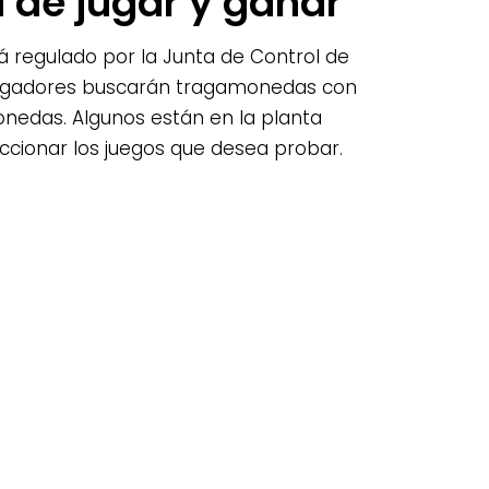
 de jugar y ganar
tá regulado por la Junta de Control de
os jugadores buscarán tragamonedas con
onedas. Algunos están en la planta
ccionar los juegos que desea probar.