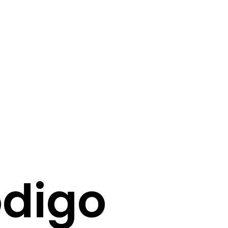
odigo