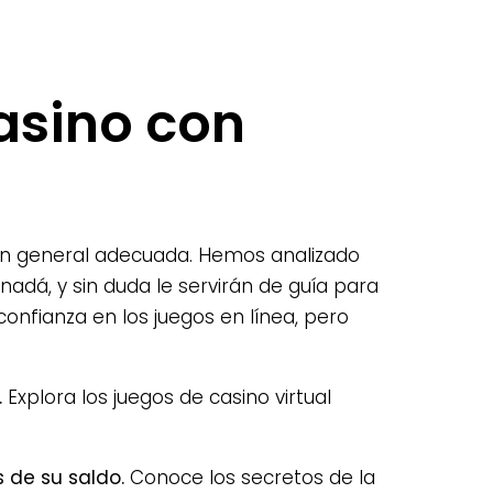
asino con
ión general adecuada. Hemos analizado
dá, y sin duda le servirán de guía para
onfianza en los juegos en línea, pero
.
Explora los juegos de casino virtual
s de su saldo.
Conoce los secretos de la