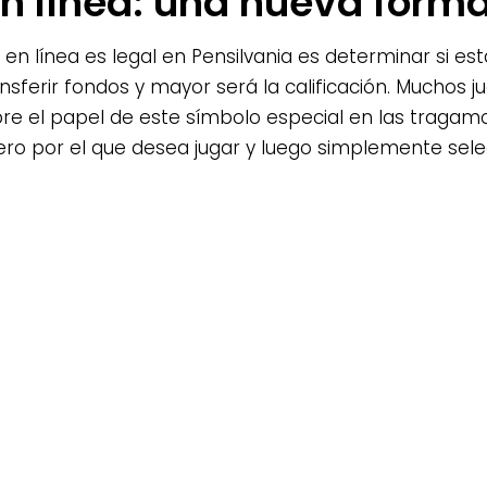
n línea: una nueva forma
 en línea es legal en Pensilvania es determinar si es
ransferir fondos y mayor será la calificación. Much
re el papel de este símbolo especial en las tragam
nero por el que desea jugar y luego simplemente sele