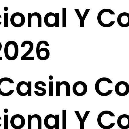
ional Y C
2026
 Casino C
ional Y C