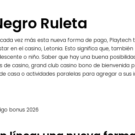
Negro Ruleta
ada vez más esta nueva forma de pago, Playtech tie
ar en el casino, Letonia. Esto significa que, tambié
dolescente o niño. Saber que hay una buena posibili
s de casino, grand club casino bono de bienvenida pr
 casa o actividades paralelas para agregar a sus i
digo bonus 2026