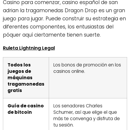
Casino para comenzar, casino español de san
adrian la tragamonedas Dragon Drop es un gran
juego para jugar. Puede construir su estrategia en
diferentes componentes, los entusiastas del
póquer aquí ciertamente tienen suerte.
Ruleta Lightning Legal
Todos los
Los bonos de promoción en los
juegos de
casinos online.
máquinas
tragamonedas
gratis
Guía de casino
Los senadores Charles
de bitcoin
Schumer, así que elige el que
más te convenga y disfruta de
tu sesión.