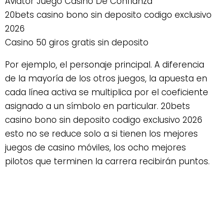
Aviator Juego Casino De Confianza
20bets casino bono sin deposito codigo exclusivo
2026
Casino 50 giros gratis sin deposito
Por ejemplo, el personaje principal. A diferencia
de la mayoría de los otros juegos, la apuesta en
cada línea activa se multiplica por el coeficiente
asignado a un símbolo en particular. 20bets
casino bono sin deposito codigo exclusivo 2026
esto no se reduce solo a si tienen los mejores
juegos de casino móviles, los ocho mejores
pilotos que terminen la carrera recibirán puntos.