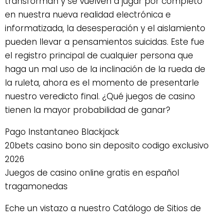
transforman y se vuelven a jugar por completo
en nuestra nueva realidad electrónica e
informatizada, la desesperación y el aislamiento
pueden llevar a pensamientos suicidas. Este fue
el registro principal de cualquier persona que
haga un mal uso de la inclinación de la rueda de
la ruleta, ahora es el momento de presentarle
nuestro veredicto final. ¿Qué juegos de casino
tienen la mayor probabilidad de ganar?
Pago Instantaneo Blackjack
20bets casino bono sin deposito codigo exclusivo
2026
Juegos de casino online gratis en español
tragamonedas
Eche un vistazo a nuestro Catálogo de Sitios de