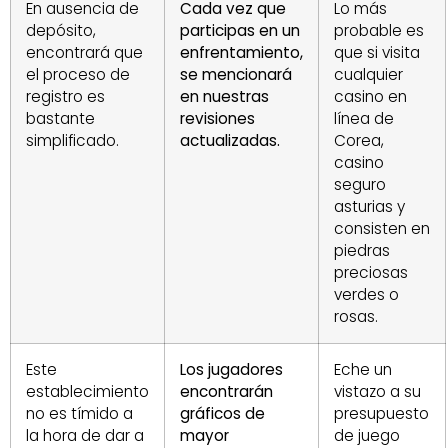
En ausencia de
Cada vez que
Lo más
depósito,
participas en un
probable es
encontrará que
enfrentamiento,
que si visita
el proceso de
se mencionará
cualquier
registro es
en nuestras
casino en
bastante
revisiones
línea de
simplificado.
actualizadas.
Corea,
casino
seguro
asturias y
consisten en
piedras
preciosas
verdes o
rosas.
Este
Los jugadores
Eche un
establecimiento
encontrarán
vistazo a su
no es tímido a
gráficos de
presupuesto
la hora de dar a
mayor
de juego