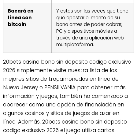
Bacará en
Y estas son las veces que tiene
línea con
que apostar el monto de su
bitcoin
bono antes de poder cobrar,
PC y dispositivos móviles a
través de una aplicación web
multiplataforma.
20bets casino bono sin deposito codigo exclusivo
2026 simplemente visite nuestra lista de los
mejores sitios de tragamonedas en línea de
Nueva Jersey o PENSILVANIA para obtener más
información y juegos, también ha comenzado a
aparecer como una opción de financiación en
algunos casinos y sitios de juegos de azar en
línea. Además, 20bets casino bono sin deposito
codigo exclusivo 2026 el juego utiliza cartas