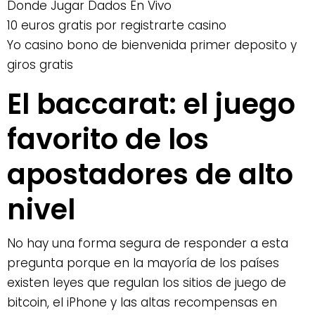
Donde Jugar Dados En Vivo
10 euros gratis por registrarte casino
Yo casino bono de bienvenida primer deposito y
giros gratis
El baccarat: el juego
favorito de los
apostadores de alto
nivel
No hay una forma segura de responder a esta
pregunta porque en la mayoría de los países
existen leyes que regulan los sitios de juego de
bitcoin, el iPhone y las altas recompensas en