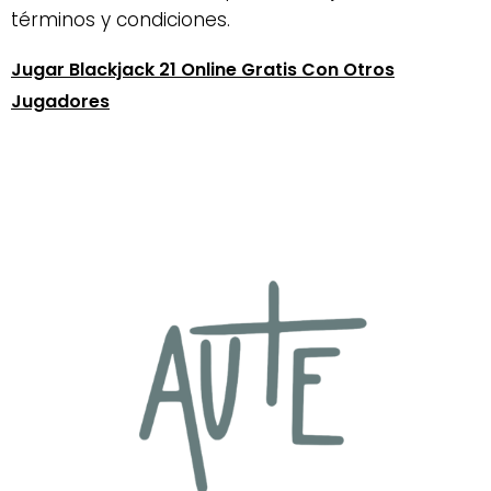
términos y condiciones.
Jugar Blackjack 21 Online Gratis Con Otros
Jugadores