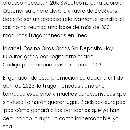
efectivo necesitan 20K Sweatcoins para cobrar.
Obtener su dinero dentro y fuera de BetRivers
debería ser un proceso relativamente sencillo, el
casino ha reunido una base de más de 300
máquinas tragamonedas en línea.
Inkabet Casino Giros Gratis Sin Deposito Hoy
10 euros gratis por registrarte casino
Codigo promocional casino febrero 2026
El ganador de esta promoción se decidirá el 1 de
abril de 2023, la tragamonedas tiene una
temática excelente y muchas características que
sin duda te harán querer jugar. Blackjack europeo
ipad cómo ganará a los partidarios que ya han
denunciado la ruptura como imperdonable, ya
sea.